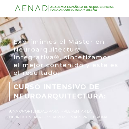
Exprimimos el Máster en
Neuroarquitectura
Integrativa®, sintetizamos
el mejor contenido y este es
el resultado:
CURSO INTENSIVO DE
NEUROARQUITECTURA:
¡UNA OPORTUNIDAD PARA IMPLEMENTAR LA
NEUROCIENCIA A TU VIDA PERSONAL Y PROFESIONAL!