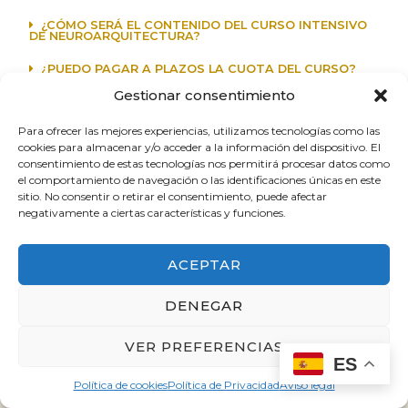
¿CÓMO SERÁ EL CONTENIDO DEL CURSO INTENSIVO
DE NEUROARQUITECTURA?
¿PUEDO PAGAR A PLAZOS LA CUOTA DEL CURSO?
Gestionar consentimiento
¿CUÁNDO TENDRÉ ACCESO AL CURSO INTENSIVO?
Para ofrecer las mejores experiencias, utilizamos tecnologías como las
¿EMITEN FACTURA DE COMPRA PARA DESGRAVAR?
cookies para almacenar y/o acceder a la información del dispositivo. El
consentimiento de estas tecnologías nos permitirá procesar datos como
el comportamiento de navegación o las identificaciones únicas en este
¿HAY ALGÚN TIPO DE GARANTÍA?
sitio. No consentir o retirar el consentimiento, puede afectar
negativamente a ciertas características y funciones.
¿ME ASEGURAS LOS RESULTADOS?
¿HAY QUE SER PROFESIONAL DEL DISEÑO PARA
REALIZAR EL CURSO?
ACEPTAR
¿APLICAR LA NEUROARQUITECTURA ME VA A
DENEGAR
SUPONER MÁS DINERO, TIEMPO Y ESFUERZO?
VER PREFERENCIAS
ES
Política de cookies
Política de Privacidad
Aviso legal