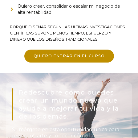
Quiero crear, consolidar o escalar mi negocio de
alta rentabilidad
PORQUE DISEÑAR SEGÚN LAS ÚLTIMAS INVESTIGACIONES
CIENTÍFICAS SUPONE MENOS TIEMPO, ESFUERZO Y
DINERO QUE LOS DISEÑOS TRADICIONALES.
QUIERO ENTRAR EN EL CURSO
Redescubre cómo puedes
crear un mundo nuevo que
ayude a mejorar tu vida y la
de los demás.
Sumérgete en esta oportunidad única para
reencontrarte y conocer cómo la